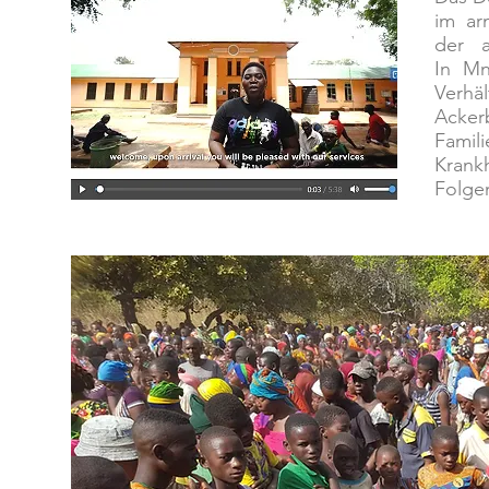
im ar
der a
In Mn
Verh
Acker
Famil
Krank
Folge