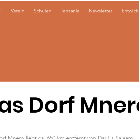
l
Verein
Schulen
Tansania
Newsletter
Entwick
as Dorf Mner
rf Mnero liegt ca. 650 km entfernt von Dar Es Salaam