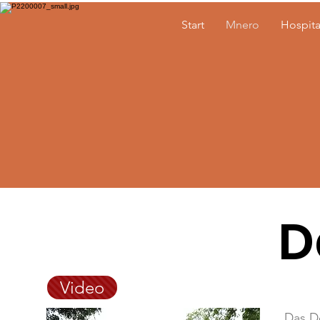
Start
Mnero
Hospita
D
Video
Das Do